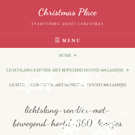
Skip
Christmas Place
to
content
EVERYTHING ABOUT CHRISTMAS
MENU
HOME
LICHTSLANG-RENDIER-MET-BEWEGEND-HOOFD-360-LAMPJES
LICHTSLANG-RENDIER-MET-BEWEGEND-HOOFD-360-LAMPJES
lichtslang-rendier-met-
bewegend-hoofd-360-lampjes