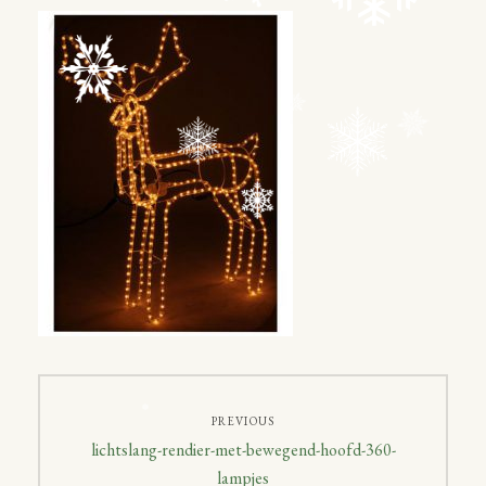
Bericht
PREVIOUS
navigatie
Previous
lichtslang-rendier-met-bewegend-hoofd-360-
post:
lampjes