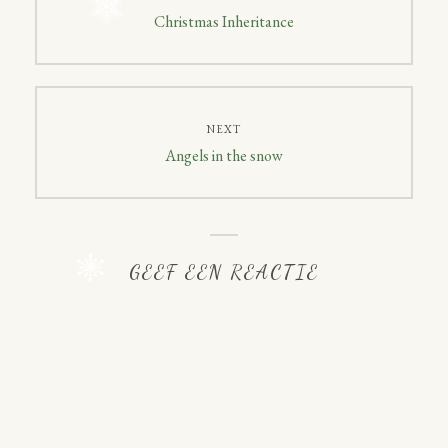
navigatie
Previous
Christmas Inheritance
post:
NEXT
Next
Angels in the snow
post:
GEEF EEN REACTIE